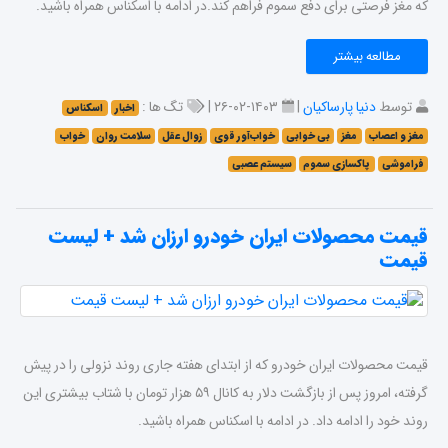
که مغز فرصتی برای دفع سموم فراهم کند.در ادامه با اسکناس همراه باشید.
مطالعه بیشتر
توسط
دنیا پارساکیان
|
۱۴۰۳-۰۲-۲۶ |
تگ ها :
اخبار
اسکناس
مغز و اعصاب
مغز
بی خوابی
خواب‌آور قوی
زوال عقل
سلامت روان
خواب
فراموشی
پاکسازی سموم
سیستم عصبی
قیمت محصولات ایران خودرو ارزان شد + لیست
قیمت
قیمت محصولات ایران خودرو که از ابتدای هفته جاری روند نزولی را در پیش
گرفته، امروز پس از بازگشت دلار به کانال ۵۹ هزار تومان با شتاب بیشتری این
روند خود را ادامه داد. در ادامه با اسکناس همراه باشید.