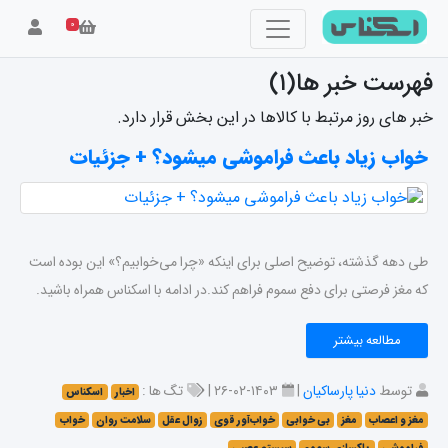
۰
فهرست خبر ها(۱)
خبر های روز مرتبط با کالاها در این بخش قرار دارد.
خواب زیاد باعث فراموشی میشود؟ + جزئیات
طی دهه گذشته، توضیح اصلی برای اینکه «چرا می‌خوابیم؟» این بوده است
که مغز فرصتی برای دفع سموم فراهم کند.در ادامه با اسکناس همراه باشید.
مطالعه بیشتر
توسط
دنیا پارساکیان
|
۱۴۰۳-۰۲-۲۶ |
تگ ها :
اخبار
اسکناس
مغز و اعصاب
مغز
بی خوابی
خواب‌آور قوی
زوال عقل
سلامت روان
خواب