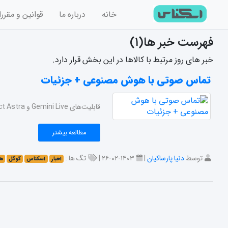
خانه
درباره ما
قوانین و مقرر
فهرست خبر ها(۱)
خبر های روز مرتبط با کالاها در این بخش قرار دارد.
تماس صوتی با هوش مصنوعی + جزئیات
قابلیت‌های Gemini Live و Project Astra تنها شروعی برای نمایش قدرت و توانایی هوش مصنوعی شرکت گوگل هستند. در ادامه با اسکناس همراه باشید.
مطالعه بیشتر
توسط
دنیا پارساکیان
|
۱۴۰۳-۰۲-۲۶ |
تگ ها :
اخبار
اسکناس
گوگل
ه