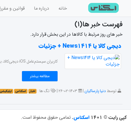
خانه
درباره ما
قوانین و مقرر
فهرست خبر ها(۱)
خبر های روز مرتبط با کالاها در این بخش قرار دارد.
دیجی کالا یا News۱۴۱۴ + جزئیات
کاربران سیستم‌عامل iOS دیجی‌کالا، با دریافت پیامکی از سوی این فروشگاه اینترنتی از بازگشت اپلیکیشن دیجی‌کالا به اپ‌استور آگاه شدند. در ادامه با اسکناس همراه باشید.
مطالعه بیشتر
توسط
دنیا پارساکیان
|
۱۴۰۳-۰۲-۲۶ |
تگ ها :
اخبار
اسکناس
اپلیکیشن 
کپی رایت © ۱۴۰۱
اسکناس
.
تمامی حقوق محفوظ است.