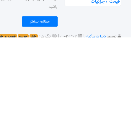
باشید.
مطالعه بیشتر
توسط
دنیا پارساکیان
|
۱۴۰۳-۰۲-۰۱ |
تگ ها :
اخبار
خودرو
قیمت روز خو
سوءاستفاده از نام جانبازان در واردات خودرو! + جزئی
پس از اضافه شدن بنز C۱۸۰ و بنز CLA ۱۸۰ به سامانه یکپارچه خودروهای وارداتی جانبازان، موضوع فروش حواله‌های میلیاردی این خودروها داغ شد. در ادامه با اسکناس همراه باشید.
مطالعه بیشتر
توسط
دنیا پارساکیان
|
۱۴۰۲-۱۱-۲۹ |
تگ ها :
اخبار
خودرو
اسکناس
خو
خرید شماره ملی برای خرید خودرو + جزئیات