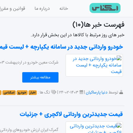
خانه
درباره ما
قوانین و مقرر
فهرست خبر ها(۱۰)
خبر های روز مرتبط با کالاها در این بخش قرار دارد.
خودرو وارداتی جدید در سامانه یکپارچه + ليست قي
شرکت معین خودرو در اردیبهشت ۱۴۰۳، بار دیگر تویوتا کرولا و تویوتا لوین را در سامانه یکپارچه خودروهای وارداتی عرضه کرد. در ادامه با اسکناس همراه باشید.
مطالعه بیشتر
توسط
دنیا پارساکیان
|
۱۴۰۳-۰۲-۲۴ |
تگ ها :
اخبار
خودرو
اسکناس
پ
قیمت جدیدترین وارداتی لاکچری + جزئیات
گمرک ایران ارزش خودروهای وارداتی و 