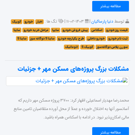
مطالعه بیشتر
توسط
دنیا پارساکیان
|
۱۴۰۳-۰۲-۱۱ |
تگ ها :
اخبار
خودرو
کوییک
قیمت روز خودرو
اسکناس
پیش فروش خودرو
سایپا
مراحل خرید خودرو
ساینا
ثبت نام خودرو
خودرو داخلی
طرح یکپارچه خودرو
ساینا S‌ دوگانه‌ سوز
ساینا S‌
سورن پلاس دوگانه‌سوز
کوییک S‌
اتوماتیک
مشکلات بزرگ پروژه‌های مسکن مهر + جزئیات
محمدرضا مهدیار اسماعیلی اظهار کرد: ۳۷۰۰ پروژه مسکن مهر داریم که
آسانسور آنها به اختلال خورده و عملاً از محل آورده متقاضیان تامین منابع
مالی امکان‌پذیر نبود. در ادامه با اسکناس همراه باشید.
مطالعه بیشتر