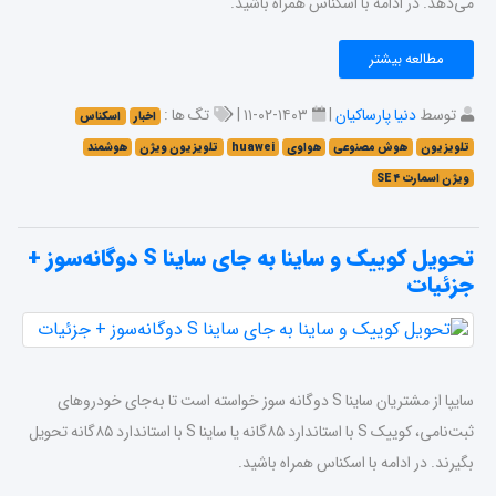
می‌دهد. در ادامه با اسکناس همراه باشید.
مطالعه بیشتر
توسط
دنیا پارساکیان
|
۱۴۰۳-۰۲-۱۱ |
تگ ها :
اخبار
اسکناس
تلویزیون
هوش مصنوعی
هواوی
huawei
تلویزیون ویژن
هوشمند
ویژن اسمارت ۴ SE
تحویل کوییک و ساینا به جای ساینا S‌ دوگانه‌سوز +
جزئیات
سایپا از مشتریان ساینا S‌ دوگانه‌ سوز خواسته است تا به‌جای خودروهای
ثبت‌نامی، کوییک S‌ با استاندارد ۸۵گانه یا ساینا S‌ با استاندارد ۸۵گانه تحویل
بگیرند. در ادامه با اسکناس همراه باشید.