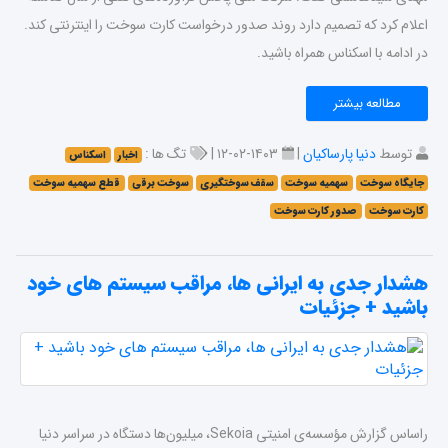
اعلام کرد که تصمیم دارد روند صدور درخواست کارت سوخت را اینترنتی کند.
در ادامه با اسکناس همراه باشید.
مطالعه بیشتر
توسط
دنیا پارساکیان
|
۱۴۰۳-۰۲-۱۲ |
تگ ها :
اخبار
اسکناس
جایگاه سوخت
سهمیه سوخت
سقف سوختگیری
سوخت برقی
قطع سهمیه سوخت
کارت سوخت
صدور کارت سوخت
هشدار جدی به ایرانی ها، مراقب سیستم های خود
باشید + جزئیات
راساس گزارش مؤسسه‌ی امنیتی Sekoia، میلیون‌ها دستگاه در سراسر دنیا