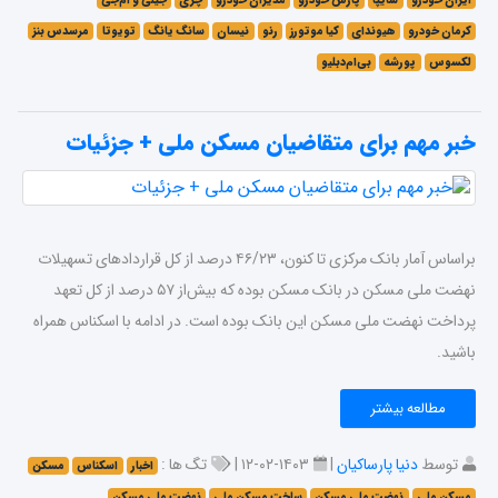
ایران خودرو
سایپا
پارس خودرو
مدیران خودرو
چری
جیلی و ام‌جی
کرمان خودرو
هیوندای
کیا موتورز
رنو
نیسان
سانگ یانگ
تویوتا
مرسدس بنز
لکسوس
پورشه
بی‌ام‌دبلیو
خبر مهم برای متقاضیان مسکن ملی + جزئیات
براساس آمار بانک مرکزی تا کنون، ۴۶/۲۳ درصد از کل قراردادهای تسهیلات
نهضت ملی مسکن در بانک مسکن بوده که بیش‌از ۵۷ درصد از کل تعهد
پرداخت نهضت ملی مسکن این بانک بوده است. در ادامه با اسکناس همراه
باشید.
مطالعه بیشتر
توسط
دنیا پارساکیان
|
۱۴۰۳-۰۲-۱۲ |
تگ ها :
اخبار
اسکناس
مسکن
مسکن ملی
نهضت ملی مسکن
ساخت مسکن ملی
نهضت ملی مسکن