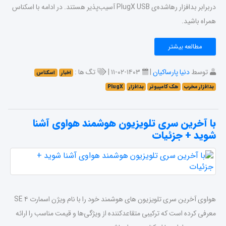
دربرابر بدافزار رهاشده‌ی PlugX USB آسیب‌پذیر هستند. در ادامه با اسکناس
همراه باشید.
مطالعه بیشتر
توسط
دنیا پارساکیان
|
۱۴۰۳-۰۲-۱۱ |
تگ ها :
اخبار
اسکناس
بدافزار مخرب
هک کامپیوتر
بد‌افزار
PlugX
با آخرین سری تلویزیون هوشمند هواوی آشنا
شوید + جزئیات
هواوی آخرین سری تلویزیون های هوشمند خود را با نام ویژن اسمارت ۴ SE
معرفی کرده است که ترکیبی متقاعدکننده از ویژگی‌ها و قیمت مناسب را ارائه