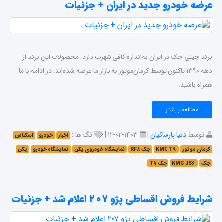
عرضه خودرو جدید در ایران + جزئیات
برند چینی جک در ایران به‌اندازه کافی شهرت دارد. محصولات این برند از
دهه ۱۳۹۰ تاکنون توسط کرمان‌موتور به بازار ما عرضه شده‌اند. در ادامه با ما
همراه باشید.
مطالعه بیشتر
توسط
دنیا پارساکیان
|
۱۴۰۳-۰۲-۱۲ |
تگ ها :
اخبار
خودرو
اسکناس
کرمان‌ موتور
KMC T۹
جک RF۸
نمایشگاه خودروی پکن
نمایشگاه خودرو
پکن
جک
KMC JS۶
جک T۹
شرایط فروش اقساطی پژو ۲۰۷ اعلام شد + جزئیات