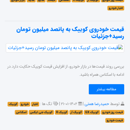
قیمت روز خودرو
کوییک آر
کوییک R
اسکناس
قیمت
سایپا
ساینا
بازار خودرو
اخبار خودرو
قیمت خودروی کوییک به پانصد میلیون تومان
رسید+جزئیات
بررسی روند قیمت‌ها در بازار خودرو، از افزایش قیمت کوییک حکایت دارد.در
ادامه با اسکناس همراه باشید.
مطالعه بیشتر
توسط
حمیدرضا همتی
|
۱۴۰۲-۰۱-۲۱ |
تگ ها :
اخبار
خودرو
کوییک
قیمت روز خودرو
کوییک GX
کوییک آر
کوییک R
کوییک جی ایکس
اسکناس
قیمت خودرو