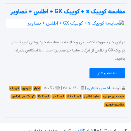
مقایسه کوییک s + کوییک GX + اطلس + تصاویر
در این خبر بصورت اختصاصی و خلاصه به مقایسه خودروهای کوییک s و
کوییک GX و اطلس از شرکت سایپا خواهیم پرداخت... با اسکناس همراه
باشید.
مطالعه بیشتر
توسط
احسان طاهری
|
۱۴۰۱-۱۰-۲۸ |
تگ ها :
اخبار
خودرو
کوییک
قیمت روز خودرو
سایپا اطلس
کوییک GX
کوییک آر
کوییک R
کوییک جی ایکس
مقایسه خودرو
کپی رایت © ۱۴۰۱
اسکناس
.
تمامی حقوق محفوظ است.